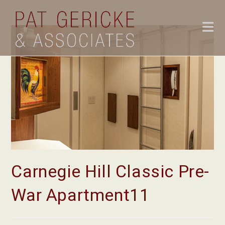
Skip
to
content
Carnegie Hill Classic Pre-
War Apartment11