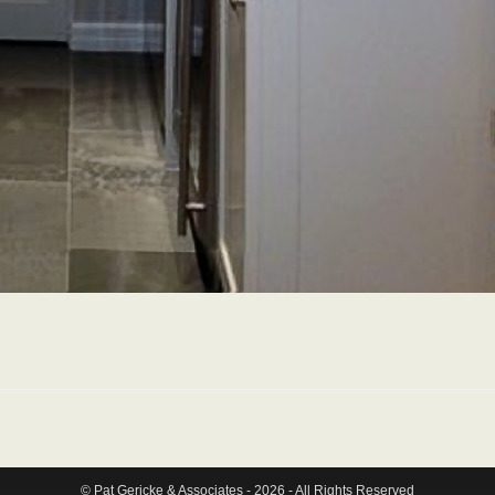
© Pat Gericke & Associates - 2026 - All Rights Reserved