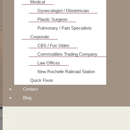
und Erfahrungen von betroffenen Spielern
Medical
Gynecologist / Obstetrician
Plastic Surgeon
Recent Comments
Pulmonary / Pain Specialists
Corporate
CBS / Fox Video
Commodities Trading Company
Law Offices
New Rochelle Railroad Station
Quick Fixes
Contact
Blog