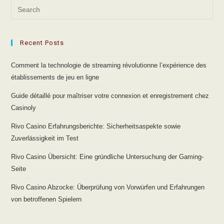
Recent Posts
Comment la technologie de streaming révolutionne l’expérience des
établissements de jeu en ligne
Guide détaillé pour maîtriser votre connexion et enregistrement chez
Casinoly
Rivo Casino Erfahrungsberichte: Sicherheitsaspekte sowie
Zuverlässigkeit im Test
Rivo Casino Übersicht: Eine gründliche Untersuchung der Gaming-
Seite
Rivo Casino Abzocke: Überprüfung von Vorwürfen und Erfahrungen
von betroffenen Spielern